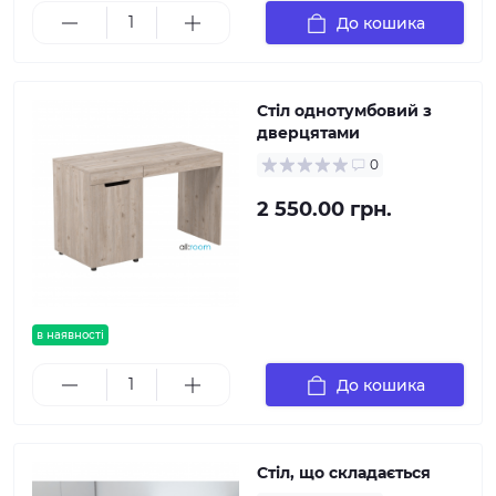
До кошика
Стіл однотумбовий з
дверцятами
0
2 550.00 грн.
в наявності
До кошика
Стіл, що складається