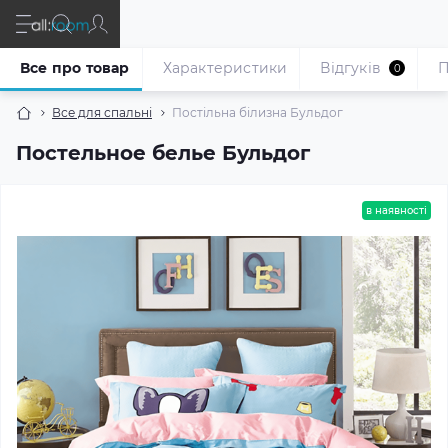
Все про товар
Характеристики
Відгуків
П
0
Все для спальні
Постільна білизна Бульдог
Постельное белье Бульдог
в наявності