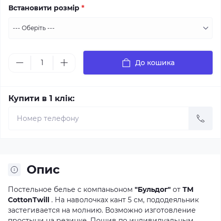
Встановити розмір
*
До кошика
Купити в 1 клік:
Опис
Постельное белье с компаньоном
"Бульдог"
от
ТМ
CottonTwill
. На наволочках кант 5 см, пододеяльник
застегивается на молнию. Возможно изготовление
простыни на резинке. Пошив по индивидуальным