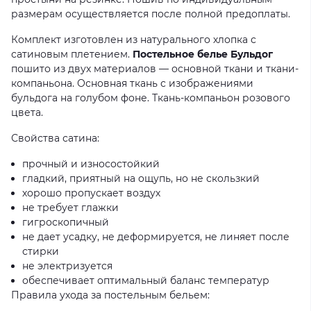
размерам осуществляется после полной предоплаты.
Комплект изготовлен из натурального хлопка с
сатиновым плетением.
Постельное белье Бульдог
пошито из двух материалов — основной ткани и ткани-
компаньона. Основная ткань с изображениями
бульдога на голубом фоне. Ткань-компаньон розового
цвета.
Свойства сатина:
прочный и износостойкий
гладкий, приятный на ощупь, но не скользкий
хорошо пропускает воздух
не требует глажки
гигроскопичный
не дает усадку, не деформируется, не линяет после
стирки
не электризуется
обеспечивает оптимальный баланс температур
Правила ухода за постельным бельем: