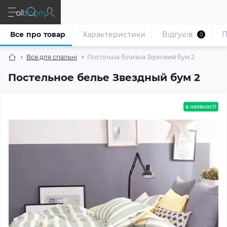
Все про товар
Характеристики
Відгуків
П
0
Все для спальні
Постільна білизна Зірковий бум 2
Постельное белье Звездный бум 2
в наявності