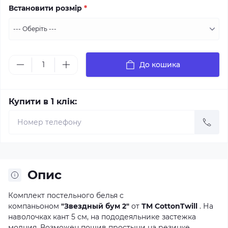
Встановити розмір
*
До кошика
Купити в 1 клік:
Опис
Комплект постельного белья с
компаньоном
"Звездный бум 2"
от
ТМ CottonTwill
. На
наволочках кант 5 см, на пододеяльнике застежка
молния. Возможен пошив простыни на резинке.