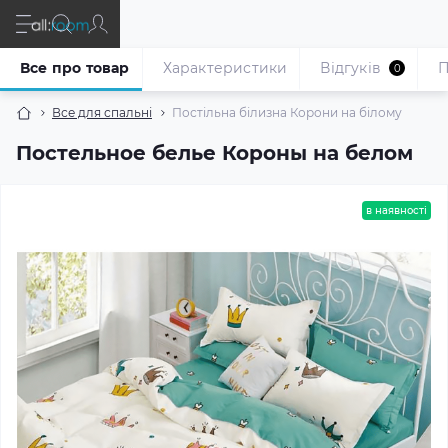
Все про товар
Характеристики
Відгуків
П
0
Все для спальні
Постільна білизна Корони на білому
Постельное белье Короны на белом
в наявності