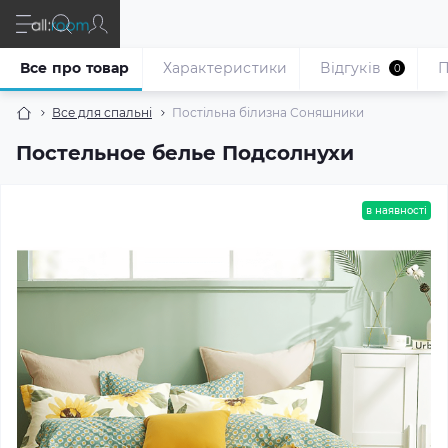
Все про товар
Характеристики
Відгуків
П
0
Все для спальні
Постільна білизна Соняшники
Постельное белье Подсолнухи
в наявності