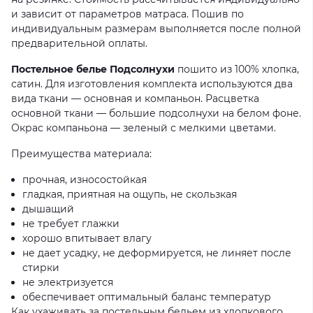
и зависит от параметров матраса. Пошив по
индивидуальным размерам выполняется после полной
предварительной оплаты.
Постельное белье Подсолнухи
пошито из 100% хлопка,
сатин. Для изготовления комплекта используются два
вида ткани — основная и компаньон. Расцветка
основной ткани — большие подсолнухи на белом фоне.
Окрас компаньона — зеленый с мелкими цветами.
Преимущества материала:
прочная, износостойкая
гладкая, приятная на ощупь, не скользкая
дышащий
не требует глажки
хорошо впитывает влагу
не дает усадку, не деформируется, не линяет после
стирки
не электризуется
обеспечивает оптимальный баланс температур
Как ухаживать за постельным бельем из хлопкового