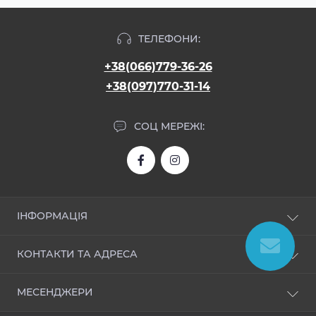
ТЕЛЕФОНИ:
+38(066)779-36-26
+38(097)770-31-14
СОЦ МЕРЕЖІ:
ІНФОРМАЦІЯ
Про нас
КОНТАКТИ ТА АДРЕСА
Доставка і оплата
Угода користувача
allroom.ua@gmail.com
МЕСЕНДЖЕРИ
Політика безпеки
Зворотній зв’язок