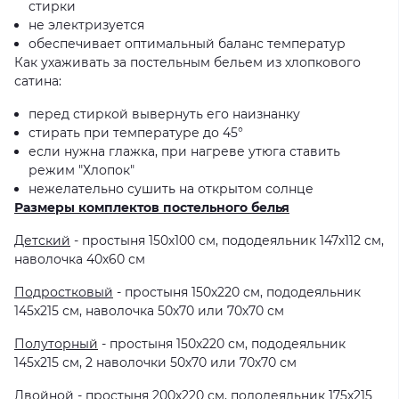
стирки
не электризуется
обеспечивает оптимальный баланс температур
Как ухаживать за постельным бельем из хлопкового
сатина:
перед стиркой вывернуть его наизнанку
стирать при температуре до 45°
если нужна глажка, при нагреве утюга ставить
режим "Хлопок"
нежелательно сушить на открытом солнце
Размеры комплектов постельного белья
Детский
- простыня 150х100 см, пододеяльник 147х112 см,
наволочка 40х60 см
Подростковый
- простыня 150х220 см, пододеяльник
145х215 см, наволочка 50х70 или 70х70 см
Полуторный
- простыня 150х220 см, пододеяльник
145х215 см, 2 наволочки 50х70 или 70х70 см
Двойной
- простыня 200х220 см, пододеяльник 175х215