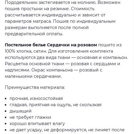
Пододеяльник застегивается на молнию. Возможен
пошив простыни на резинке. Стоимость
рассчитывается индивидуально и зависит от
параметров матраса. Пошив по индивидуальным
размерам выполняется после полной
предварительной оплаты.
Постельное белье Сердечки на розовом
пошито из
100% хлопка, сатин. Для изготовления комплекта
используются два вида ткани — основная и компаньон.
Расцветка основной ткани — розовая с сердцами и
надписями. Окрас компаньона — розовый с
маленькими сердечками.
Преимущества материала:
прочная, износостойкая
гладкая, приятная на ощупь, не скользкая
дышащий
не требует глажки
хорошо впитывает влагу
не дает усадку, не деформируется, не линяет после