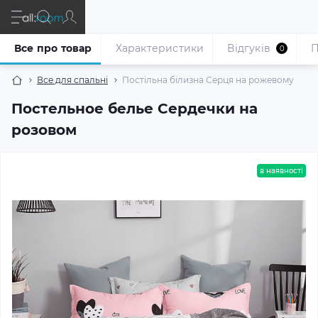
Все про товар
Характеристики
Відгуків
П
0
Все для спальні
Постільна білизна Серця на рожевому
Постельное белье Сердечки на
розовом
в наявності