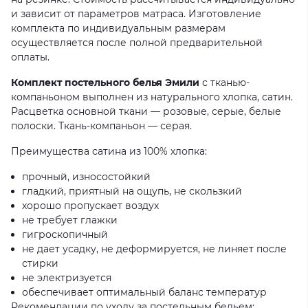
и зависит от параметров матраса. Изготовление
комплекта по индивидуальным размерам
осуществляется после полной предварительной
оплаты.
Комплект постельного белья Эмили
с тканью-
компаньоном выполнен из натурального хлопка, сатин.
Расцветка основной ткани — розовые, серые, белые
полоски. Ткань-компаньон — серая.
Преимущества сатина из 100% хлопка:
прочный, износостойкий
гладкий, приятный на ощупь, не скользкий
хорошо пропускает воздух
не требует глажки
гигроскопичный
не дает усадку, не деформируется, не линяет после
стирки
не электризуется
обеспечивает оптимальный баланс температур
Рекомендации по уходу за постельным бельем: