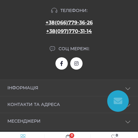
ТЕЛЕФОНИ:
+38(066)779-36-26
+38(097)770-31-14
СОЦ МЕРЕЖІ:
ІНФОРМАЦІЯ
Про нас
КОНТАКТИ ТА АДРЕСА
Доставка і оплата
Угода користувача
allroom.ua@gmail.com
МЕСЕНДЖЕРИ
Політика безпеки
Зворотній зв’язок
Telegram
0
0
Повернення товару