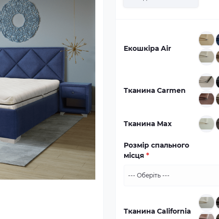
Екошкіра Air
Тканина Carmen
Тканина Max
Розмір спального
місця
*
Тканина California