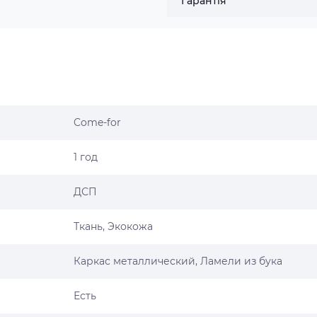
Гарантія
Come-for
1 год
ДСП
Ткань, Экокожа
Каркас металлический, Ламели из бука
Есть