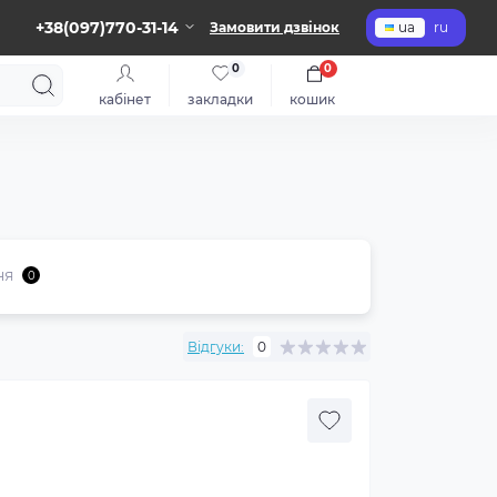
+38(097)770-31-14
Замовити дзвінок
ua
ru
0
0
кабінет
закладки
кошик
ня
0
Відгуки:
0