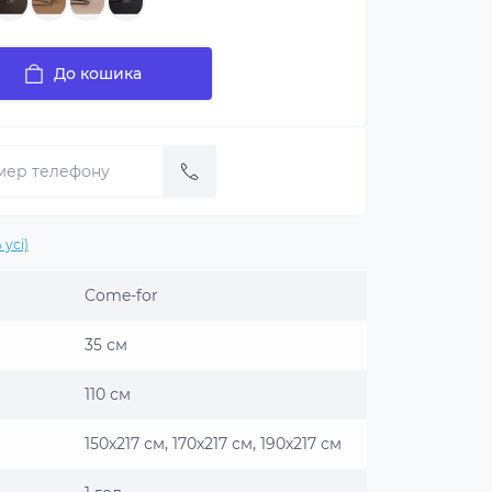
До кошика
 усі)
Come-for
35 см
110 см
150х217 см, 170х217 см, 190х217 см