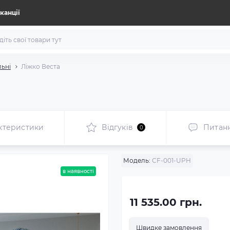
канції
льні
Ліжко Веста
ктеристики
Відгуків
Питан
0
Модель:
CF-001-UPH
в наявності
11 535.00 грн.
Швидке замовлення