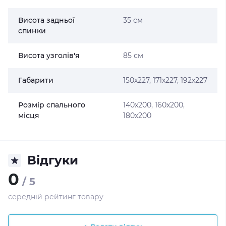
Висота задньої
35 см
спинки
Висота узголів'я
85 см
Габарити
150х227, 171х227, 192х227
Розмір спального
140х200, 160х200,
місця
180х200
Відгуки
0
/ 5
середній рейтинг товару