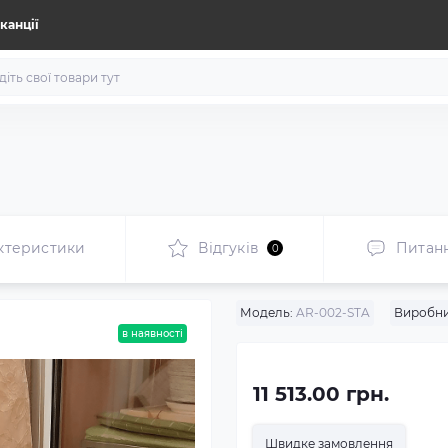
канції
ктеристики
Відгуків
Питан
0
Модель:
AR-002-STA
Виробни
в наявності
11 513.00 грн.
Швидке замовлення