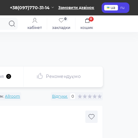
+38(097)770-31-14
Замовити дзвінок
ua
ru
0
0
кабінет
закладки
кошик
ня
Рекомендуємо
0
к:
Allroom
Відгуки:
0