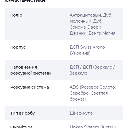
ХАРАКТЕРИСТИКИ
Колір
Антрацитовый, Дуб
молочный, Дуб
Сонома, Эвори,
Джанни, Венге Магия
Корпус
ДСП Swiss Krono
(Украина)
Наповнення
ДСП / ДСП+Зеркало /
розсувної системи
Зеркало
Розсувна система
ADS (Розовое Золото,
Серебро, Светлая
бронза)
Тип виробу
Шкаф-купе
Фурнітура
Linken System (Китай)