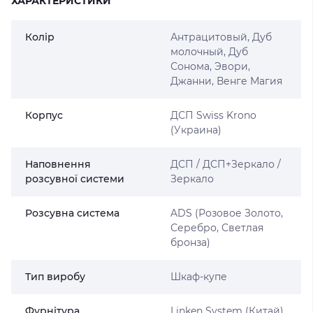
ХАРАКТЕРИСТИКИ
Колір
Антрацитовый, Дуб
молочный, Дуб
Сонома, Эвори,
Джанни, Венге Магия
Корпус
ДСП Swiss Krono
(Украина)
Наповнення
ДСП / ДСП+Зеркало /
розсувної системи
Зеркало
Розсувна система
ADS (Розовое Золото,
Серебро, Светлая
бронза)
Тип виробу
Шкаф-купе
Фурнітура
Linken System (Китай)