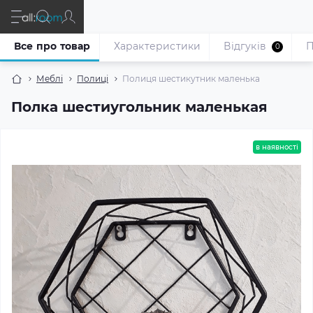
Все про товар
Характеристики
Відгуків
П
0
Меблі
Полиці
Полиця шестикутник маленька
Полка шестиугольник маленькая
в наявності