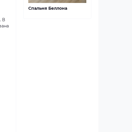
Спальня Беллона
. В
вана