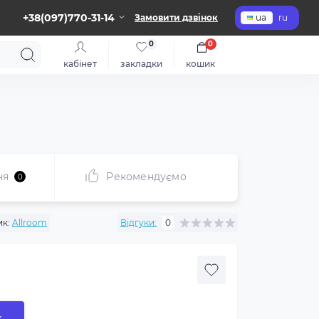
+38(097)770-31-14
Замовити дзвінок
ua
ru
0
0
кабінет
закладки
кошик
ня
Рекомендуємо
0
к:
Allroom
Відгуки:
0
к