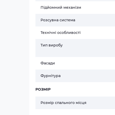
Підйомний механізм
Розсувна система
Технічні особливості
Тип виробу
Фасади
Фурнітура
РОЗМІР
Розмір спального місця