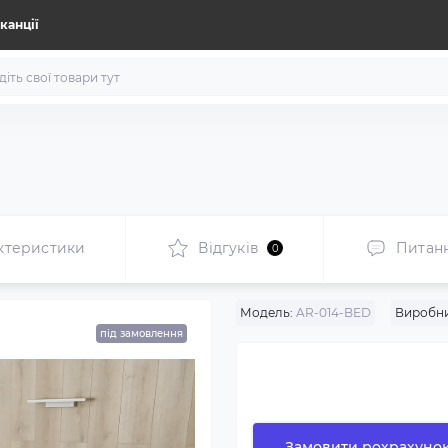
канції
ктеристики
Відгуків
Питан
0
Модель:
AR-014-BED
Виробни
під замовлення
Замовити рохрахуно