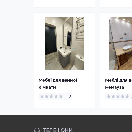
Меблі для ванної
Меблі для в
кімнати
Немауза
0
ТЕЛЕФОНИ: