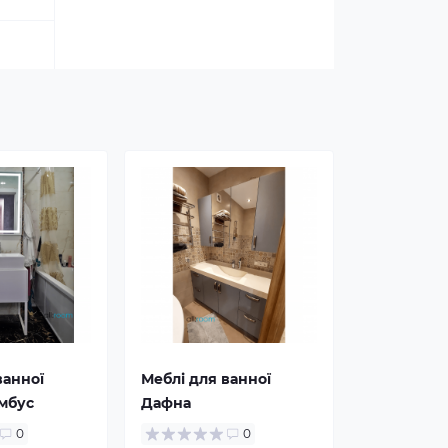
ванної
Меблі для ванної
мбус
Дафна
0
0