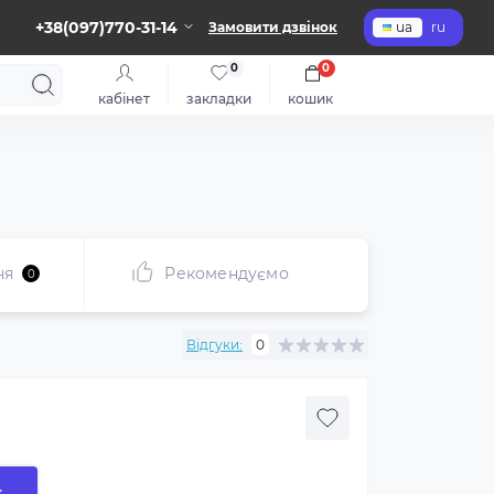
+38(097)770-31-14
Замовити дзвінок
ua
ru
0
0
кабінет
закладки
кошик
ня
Рекомендуємо
0
Відгуки:
0
к