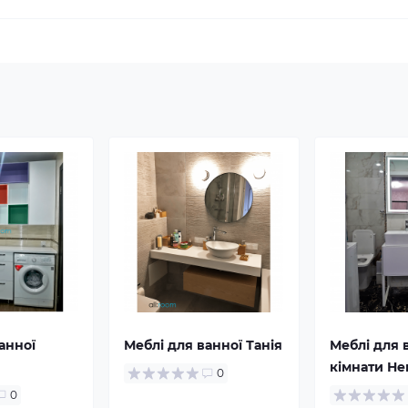
анної
Меблі для ванної Танія
Меблі для 
кімнати Не
0
0