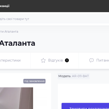
канції
ати Аталанта
Аталанта
ктеристики
Відгуків
Питан
0
Модель:
AR-011-BAT
під замовлення
Замовити рохрахуно