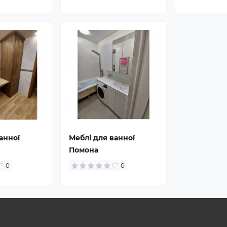
анної
Меблі для ванної
Помона
0
0