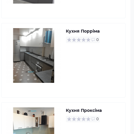
Кухня Порріма
0
Кухня Проксіма
0