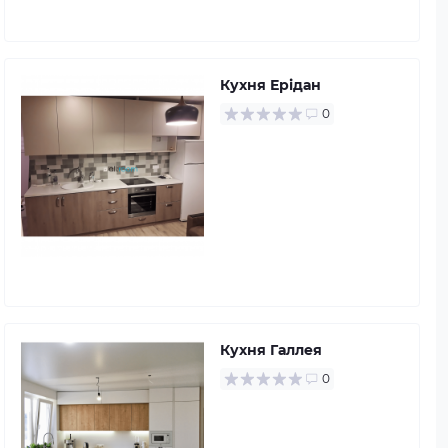
Кухня Ерідан
0
Кухня Галлея
0