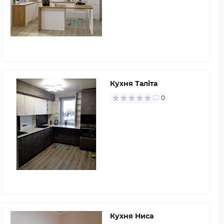
Кухня Таліта
0
Кухня Ниса