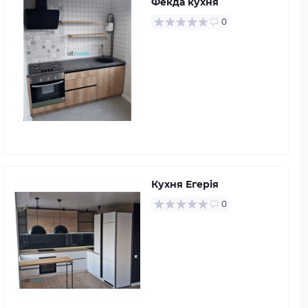
Фекда кухня
0
Кухня Егерія
0