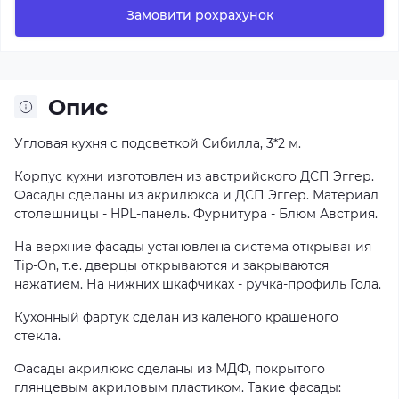
Замовити рохрахунок
Опис
Угловая кухня с подсветкой Сибилла, 3*2 м.
Корпус кухни изготовлен из австрийского ДСП Эггер.
Фасады сделаны из акрилюкса и ДСП Эггер. Материал
столешницы - HPL-панель. Фурнитура - Блюм Австрия.
На верхние фасады установлена система открывания
Tip-On, т.е. дверцы открываются и закрываются
нажатием. На нижних шкафчиках - ручка-профиль Гола.
Кухонный фартук сделан из каленого крашеного
стекла.
Фасады акрилюкс сделаны из МДФ, покрытого
глянцевым акриловым пластиком. Такие фасады: