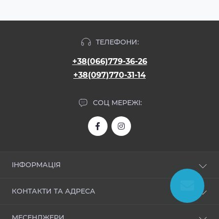
ТЕЛЕФОНИ:
+38(066)779-36-26
+38(097)770-31-14
СОЦ МЕРЕЖІ:
ІНФОРМАЦІЯ
Про нас
КОНТАКТИ ТА АДРЕСА
Доставка і оплата
Угода користувача
allroom.ua@gmail.com
МЕСЕНДЖЕРИ