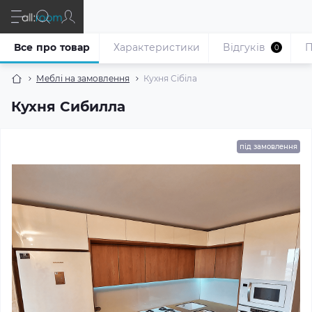
Все про товар
Характеристики
Відгуків
П
0
Меблі на замовлення
Кухня Сібіла
Кухня Сибилла
під замовлення