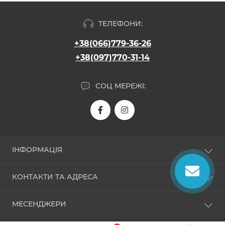
ТЕЛЕФОНИ:
+38(066)779-36-26
+38(097)770-31-14
СОЦ МЕРЕЖІ:
ІНФОРМАЦІЯ
Про нас
КОНТАКТИ ТА АДРЕСА
Доставка і оплата
Угода користувача
allroom.ua@gmail.com
МЕСЕНДЖЕРИ
Політика безпеки
Зворотній зв’язок
Telegram