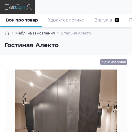
Все про товар
Характеристики
Відгуків
П
0
Меблі на замовлення
Вітальня Алекто
Гостиная Алекто
під замовлення