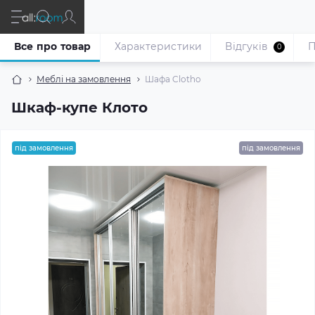
Все про товар
Характеристики
Відгуків
П
0
Меблі на замовлення
Шафа Clotho
Шкаф-купе Клото
під замовлення
під замовлення