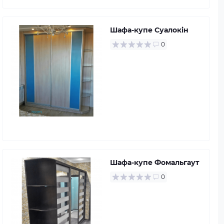
Шафа-купе Суалокін
0
Шафа-купе Фомальгаут
0