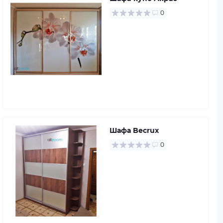
0
Шафа Becrux
0