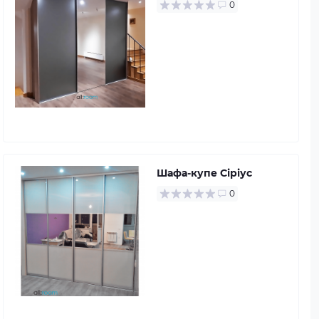
0
Шафа-купе Сіріус
0