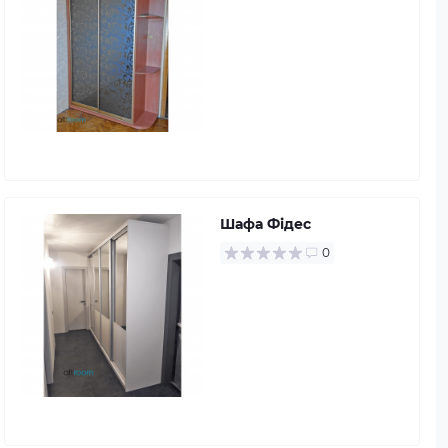
Шафа Фідес
0