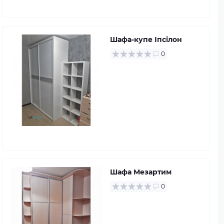
Шафа-купе Іпсілон
0
Шафа Мезартим
0