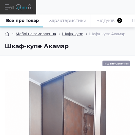
Все про товар
Характеристики
Відгуків
П
0
Меблі на замовлення
Шафа-купе
Шафа-купе Акамар
Шкаф-купе Акамар
під замовлення