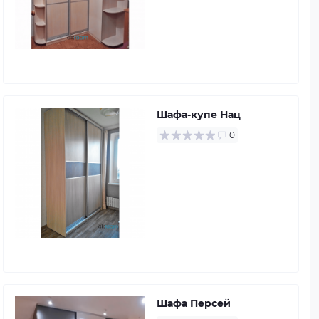
Шафа-купе Нац
0
Шафа Персей