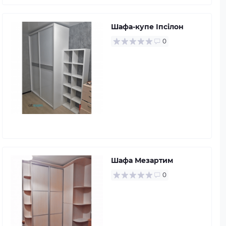
Шафа-купе Іпсілон
0
Шафа Мезартим
0