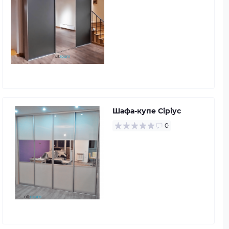
Шафа-купе Сіріус
0