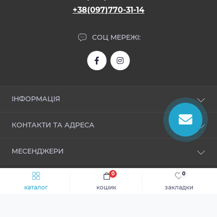
+38(097)770-31-14
СОЦ МЕРЕЖІ:
ІНФОРМАЦІЯ
Про нас
КОНТАКТИ ТА АДРЕСА
Доставка і оплата
Угода користувача
allroom.ua@gmail.com
МЕСЕНДЖЕРИ
Політика безпеки
Зворотній зв’язок
Telegram
0
0
Повернення товару
Працює на
ocStore
Viber
каталог
кошик
закладки
Ваш магазин © 2026
WhatsApp