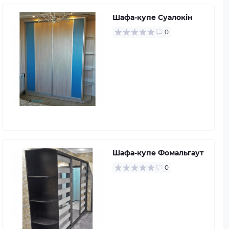
Шафа-купе Суалокін
0
Шафа-купе Фомальгаут
0