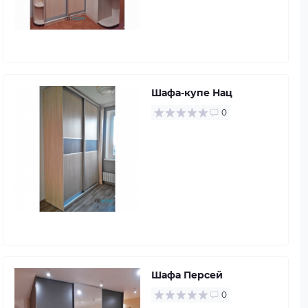
Шафа-купе Нац
0
Шафа Персей
0