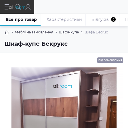
Все про товар
Характеристики
Відгуків
П
0
Меблі на замовлення
Шафа-купе
Шафа Becrux
Шкаф-купе Бекрукс
під замовлення