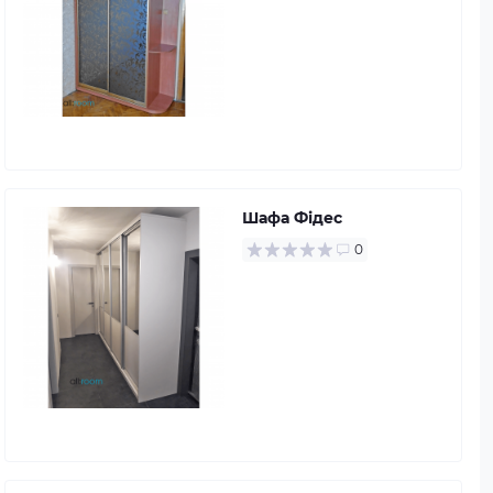
Шафа Фідес
0