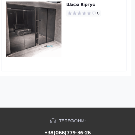
Шафа Віртус
0
ТЕЛЕФОНИ:
+38(066)779-36-26