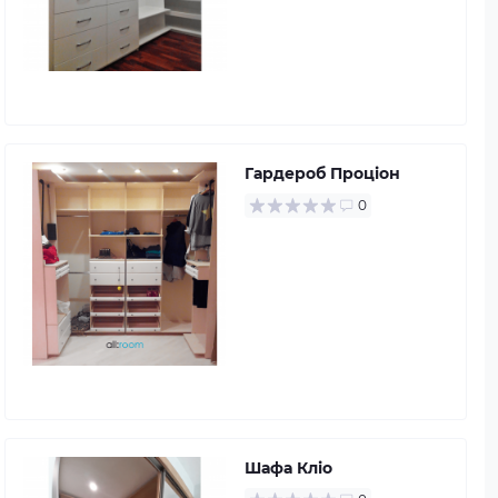
Гардероб Проціон
0
Шафа Кліо