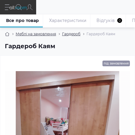
Все про товар
Характеристики
Відгуків
П
0
Меблі на замовлення
Гардероб
Гардероб Каям
Гардероб Каям
під замовлення