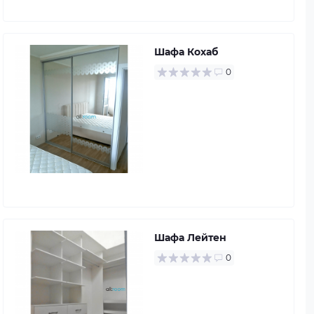
Шафа Кохаб
0
Шафа Лейтен
0