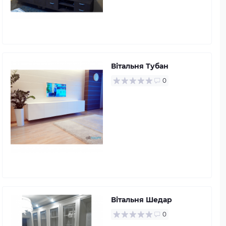
Вітальня Тубан
0
Вітальня Шедар
0