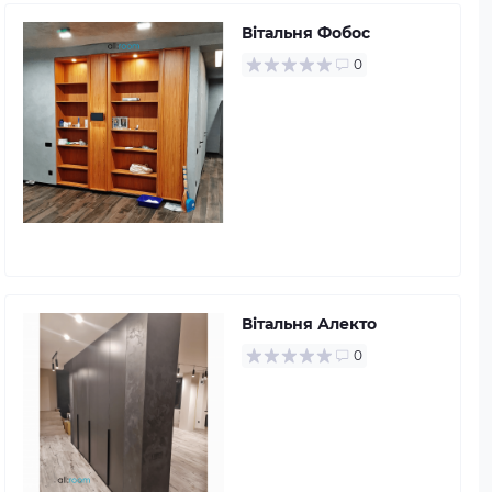
Вітальня Фобос
0
Вітальня Алекто
0