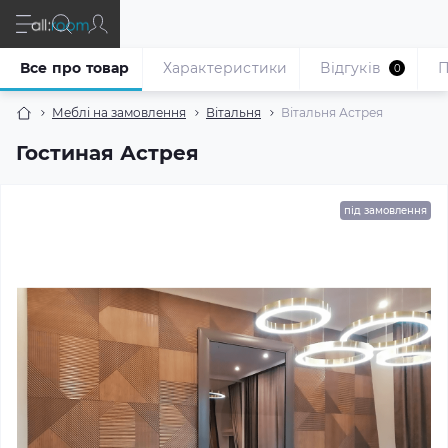
Все про товар
Характеристики
Відгуків
П
0
Меблі на замовлення
Вітальня
Вітальня Астрея
Гостиная Астрея
під замовлення