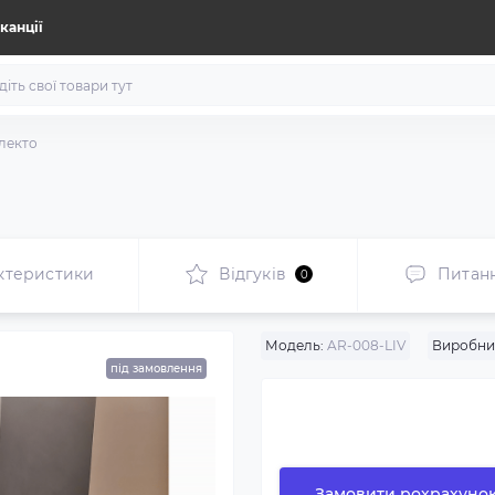
канції
лекто
ктеристики
Відгуків
Питан
0
Модель:
AR-008-LIV
Виробни
під замовлення
Замовити рохрахуно