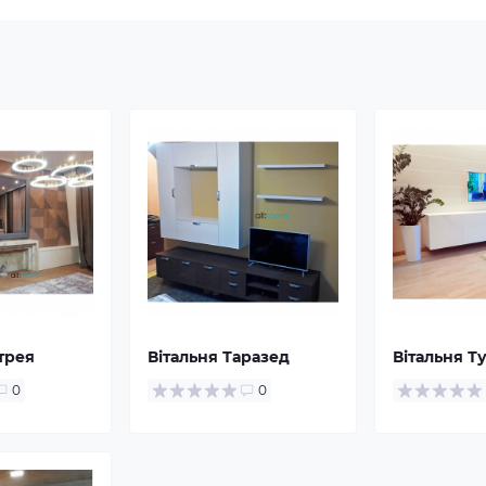
трея
Вітальня Таразед
Вітальня Т
0
0