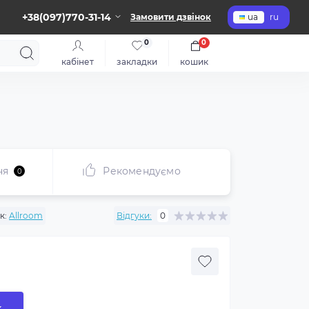
+38(097)770-31-14
Замовити дзвінок
ua
ru
0
0
кабінет
закладки
кошик
ня
Рекомендуємо
0
к:
Allroom
Відгуки:
0
к