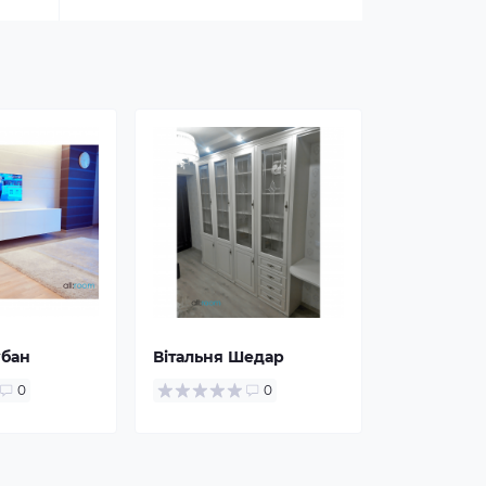
убан
Вітальня Шедар
0
0