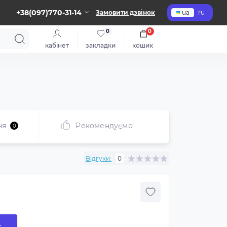
+38(097)770-31-14
Замовити дзвінок
ua
ru
0
0
кабінет
закладки
кошик
ня
Рекомендуємо
0
Відгуки:
0
к