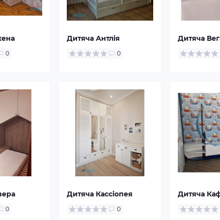
хена
Дитяча Антлія
Дитяча Вег
0
0
вера
Дитяча Кассіопея
Дитяча Ка
0
0