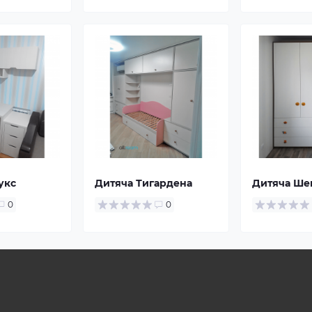
укс
Дитяча Тигардена
Дитяча Ше
0
0