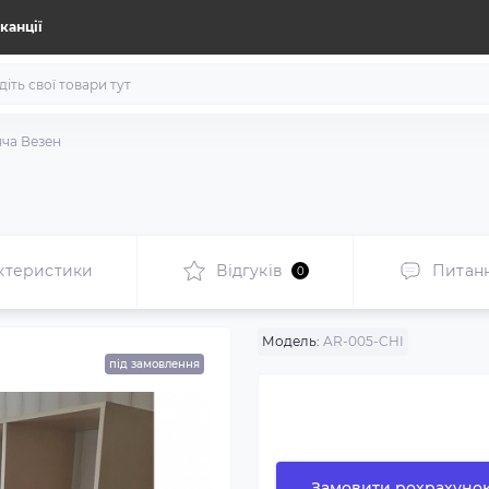
канції
ча Везен
ктеристики
Відгуків
Питан
0
Модель:
AR-005-CHI
під замовлення
Замовити рохрахуно