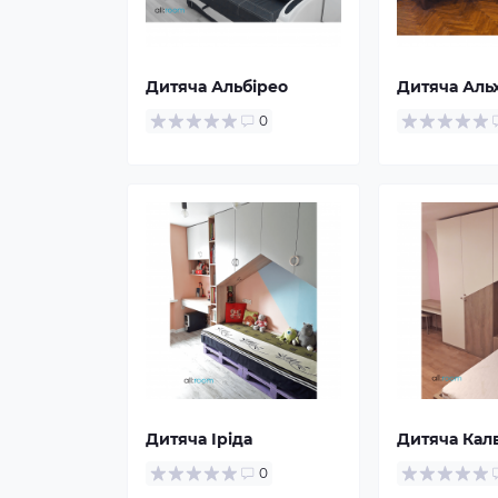
Дитяча Альбірео
Дитяча Аль
0
Дитяча Іріда
Дитяча Кал
0