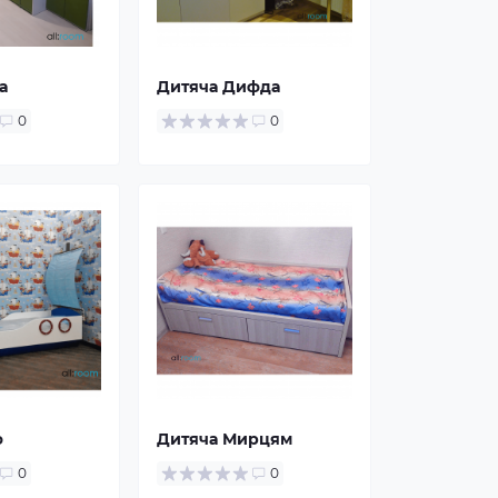
а
Дитяча Дифда
0
0
ф
Дитяча Мирцям
0
0