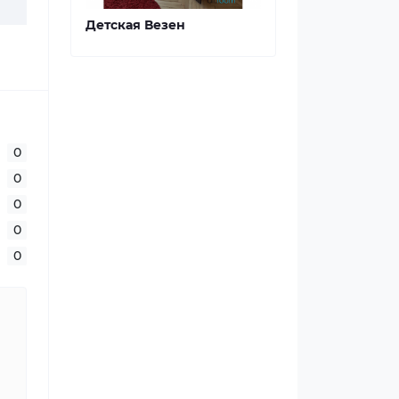
Детская Везен
0
0
0
0
0