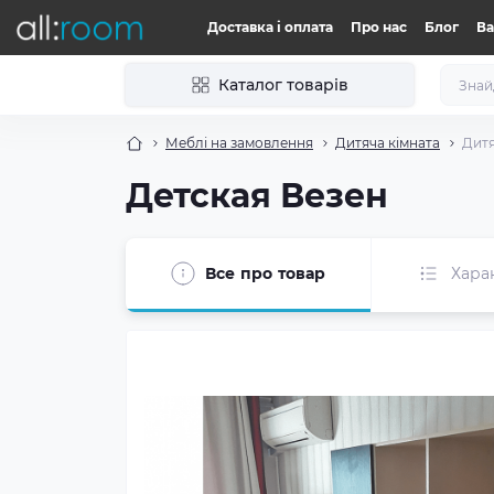
Доставка і оплата
Про нас
Блог
Ва
Каталог товарів
Меблі на замовлення
Дитяча кімната
Дитя
Детская Везен
Все про товар
Хара