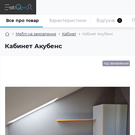
Все про товар
Характеристики
Відгуків
П
0
Меблі на замовлення
Кабінет
Кабінет Акубенс
Кабинет Акубенс
під замовлення