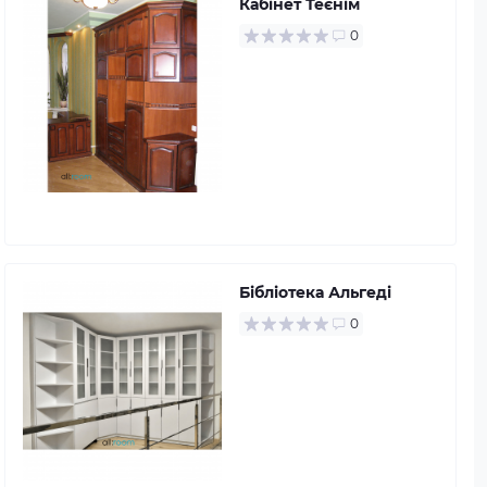
Кабінет Теєнім
0
Бібліотека Альгеді
0