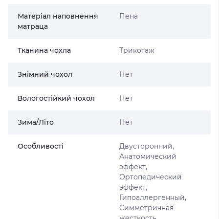
Матеріал наповнення
Пена
матраца
Тканина чохла
Трикотаж
Знімний чохол
Нет
Вологостійкий чохол
Нет
Зима/Літо
Нет
Особливості
Двусторонний,
Анатомический
эффект,
Ортопедический
эффект,
Гипоаллергенный,
Симметричная
жесткость