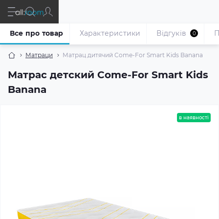
Все про товар
Характеристики
Відгуків
П
0
Матраци
Матрац дитячий Come-For Smart Kids Banana
Матрас детский Come-For Smart Kids
Banana
в наявності