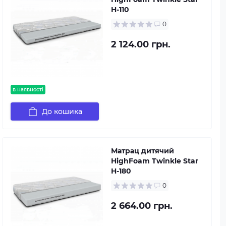
H-110
0
2 124.00 грн.
в наявності
До кошика
Матрац дитячий
HighFoam Twinkle Star
H-180
0
2 664.00 грн.