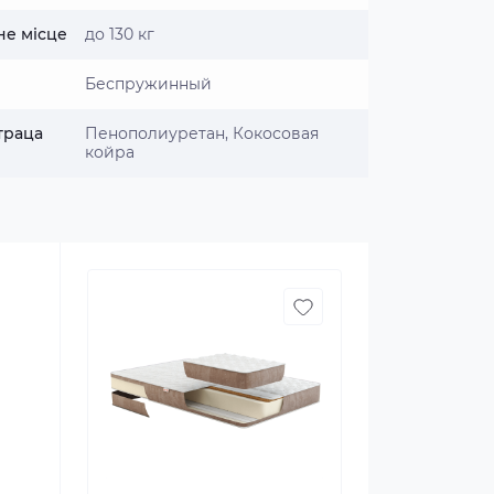
не місце
до 130 кг
Беспружинный
траца
Пенополиуретан, Кокосовая
койра