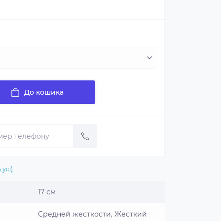
До кошика
 усі)
17 см
Средней жесткости, Жесткий