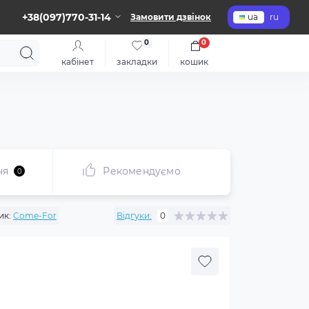
+38(097)770-31-14
Замовити дзвінок
ua
ru
0
0
кабінет
закладки
кошик
ня
Рекомендуємо
0
ик:
Come-For
Відгуки:
0