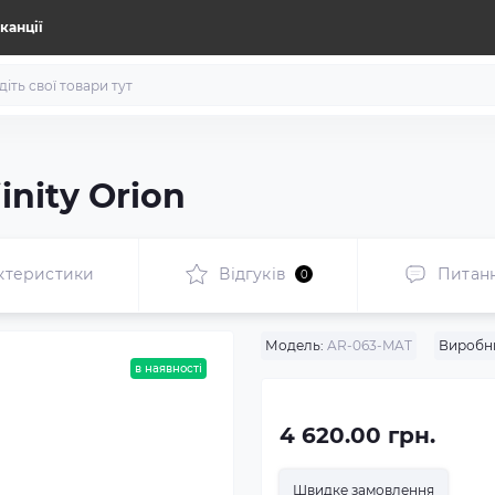
канції
inity Orion
ктеристики
Відгуків
Питан
0
Модель:
AR-063-MAT
Виробн
в наявності
4 620.00 грн.
Швидке замовлення