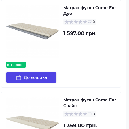
Матрац футон Come-For
Дует
0
1 597.00 грн.
в наявності
До кошика
Матрац футон Come-For
Спайс
0
1 369.00 грн.