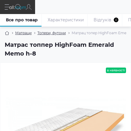
Все про товар
Характеристики
Відгуків
П
0
Матраци
Топери, футони
Матрац топер HighFoam Emera
Матрас топпер HighFoam Emerald
Memo h-8
в наявності