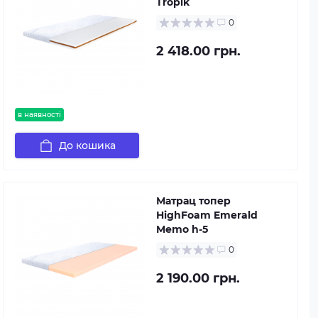
Tropik
0
2 418.00 грн.
в наявності
До кошика
Матрац топер
HighFoam Emerald
Memo h-5
0
2 190.00 грн.