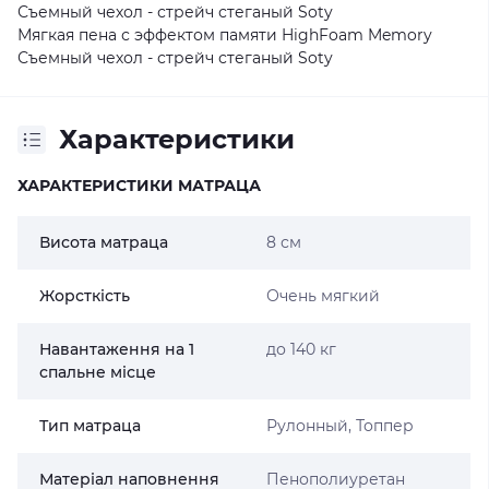
Съемный чехол - стрейч стеганый Soty
Мягкая пена с эффектом памяти HighFoam Memory
Съемный чехол - стрейч стеганый Soty
Характеристики
ХАРАКТЕРИСТИКИ МАТРАЦА
Висота матраца
8 см
Жорсткість
Очень мягкий
Навантаження на 1
до 140 кг
спальне місце
Тип матраца
Рулонный, Топпер
Матеріал наповнення
Пенополиуретан