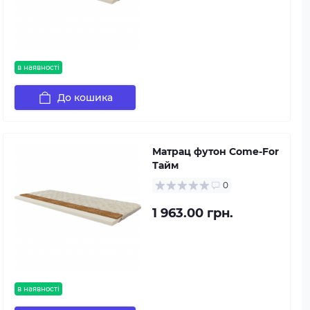
в наявності
До кошика
Матрац футон Come-For
Тайм
0
1 963.00 грн.
в наявності