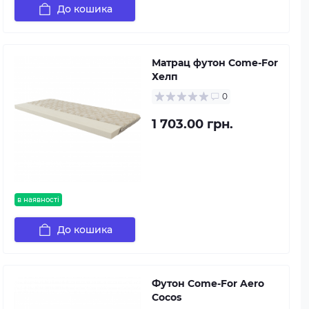
До кошика
Матрац футон Come-For
Хелп
0
1 703.00 грн.
в наявності
До кошика
Футон Come-For Aero
Cocos