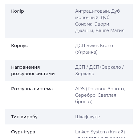
Колір
Антрацитовый, Дуб
молочный, Дуб
Сонома, Эвори,
Джанни, Венге Магия
Корпус
ДСП Swiss Krono
(Украина)
Наповнення
ДСП / ДСП+Зеркало /
розсувної системи
Зеркало
Розсувна система
ADS (Розовое Золото,
Серебро, Светлая
бронза)
Тип виробу
Шкаф-купе
Фурнітура
Linken System (Китай)