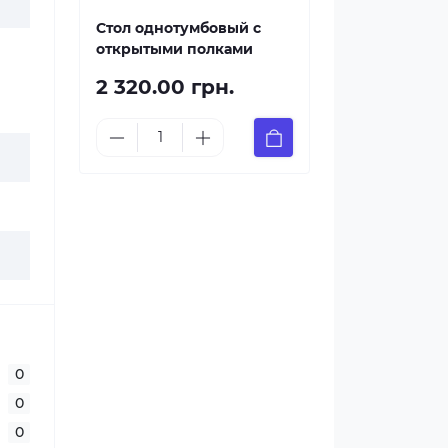
Стол однотумбовый с
открытыми полками
2 320.00 грн.
0
0
0