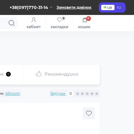
+38(097)770-31-14
Замовити дзвінок
ua
ru
0
0
кабінет
закладки
кошик
ня
Рекомендуємо
0
ик:
Allroom
Відгуки:
0