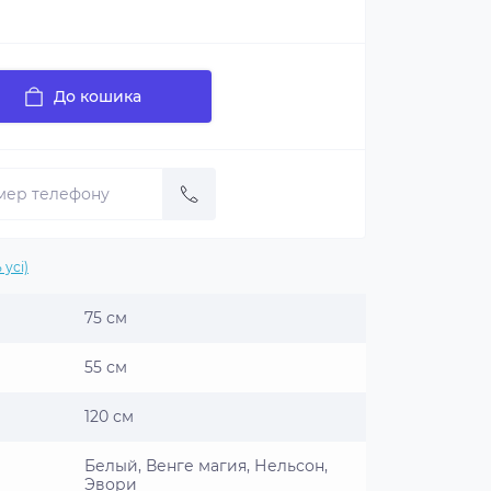
До кошика
 усі)
75 см
55 см
120 см
Белый, Венге магия, Нельсон,
Эвори