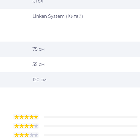
Стол
Linken System (Китай)
75 см
55 см
120 см