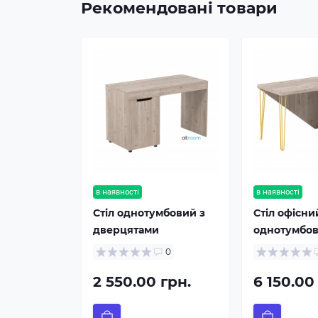
Рекомендовані товари
в наявності
в наявності
Стіл однотумбовий з
Стіл офісни
дверцятами
однотумбо
0
2 550.00 грн.
6 150.00