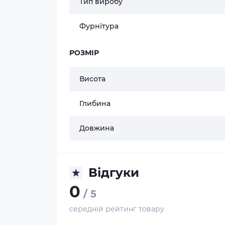
Тип виробу
Фурнітура
РОЗМІР
Висота
Глибина
Довжина
Відгуки
0
/ 5
середній рейтинг товару