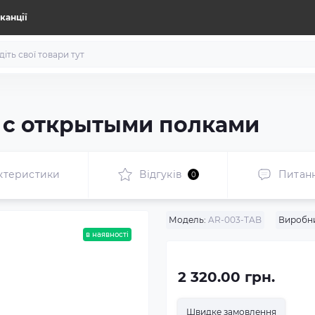
канції
 с открытыми полками
ктеристики
Відгуків
Питан
0
Модель:
AR-003-TAB
Виробн
в наявності
2 320.00 грн.
Швидке замовлення