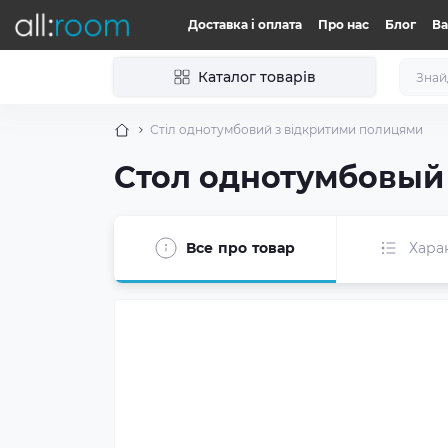
Доставка і оплата
Про нас
Блог
Ва
Каталог товарів
Стіл однотумбовий з відкритими полицями
Стол однотумбовый
Все про товар
Хара