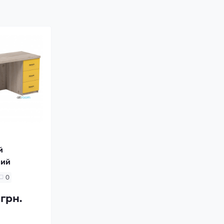
й
вий
0
 грн.