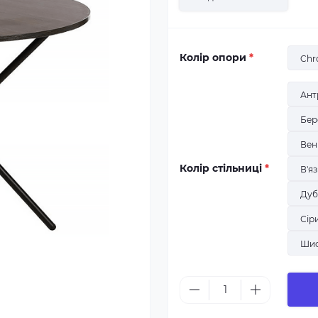
Колір опори
*
Chr
Ант
Бер
Вен
Колір стільниці
*
В'я
Дуб
Сір
Шиф