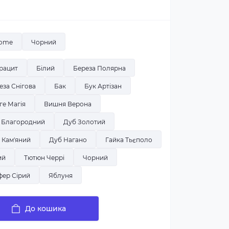
ome
Чорний
рацит
Білий
Береза Полярна
еза Снігова
Бак
Бук Артізан
ге Магія
Вишня Верона
з Благородний
Дуб Золотий
 Кам'яний
Дуб Нагано
Гайка Тьєполо
ий
Тютюн Черрі
Чорний
ер Сірий
Яблуня
До кошика