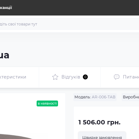
канції
ua
ктеристики
Відгуків
Питан
0
Модель:
AR-006-TAB
Виробн
в наявності
1 506.00 грн.
Швидке замовлення