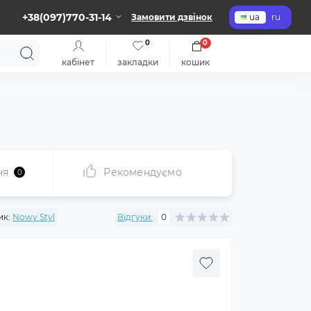
+38(097)770-31-14
Замовити дзвінок
ua
ru
0
0
кабінет
закладки
кошик
ня
Рекомендуємо
0
ик:
Nowy Styl
Відгуки:
0