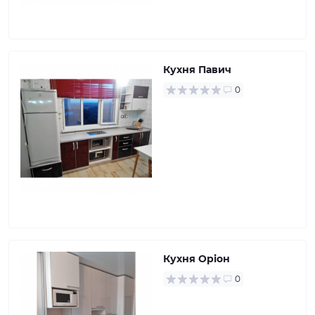
Кухня Павич
0
Кухня Оріон
0