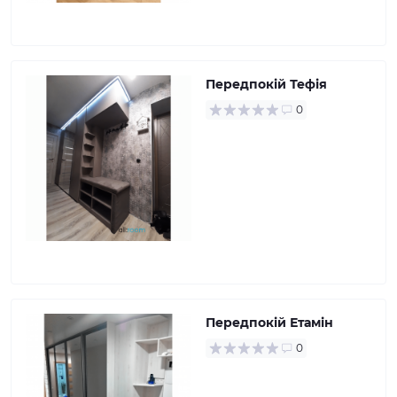
Передпокій Тефія
0
Передпокій Етамін
0