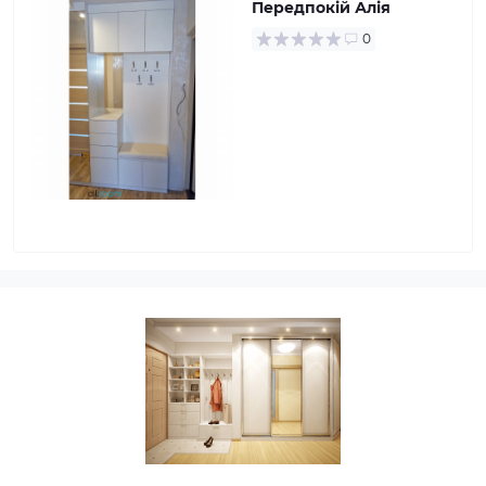
Передпокій Алія
0