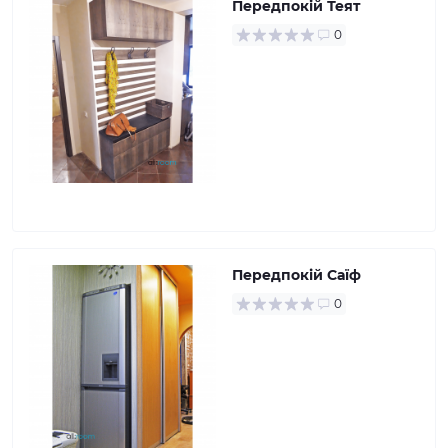
Передпокій Теят
0
Передпокій Саїф
0