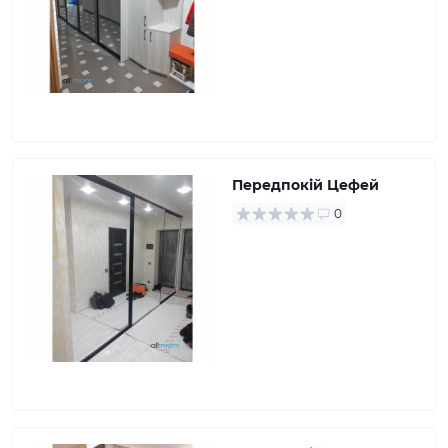
Передпокій Цефей
0