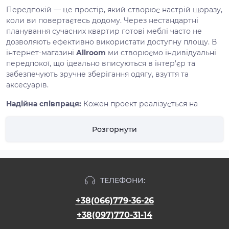
Передпокій — це простір, який створює настрій щоразу,
коли ви повертаєтесь додому. Через нестандартні
планування сучасних квартир готові меблі часто не
дозволяють ефективно використати доступну площу. В
інтернет-магазині
Allroom
ми створюємо індивідуальні
передпокої, що ідеально вписуються в інтер'єр та
забезпечують зручне зберігання одягу, взуття та
аксесуарів.
Надійна співпраця:
Кожен проект реалізується на
основі
офіційного договору
. Ми фіксуємо точні терміни,
фінальну вартість та технічні характеристики матеріалів,
Розгорнути
щоб ви були впевнені у прозорості кожного етапу робіт.
Наші рішення для вашого передпокою:
Вбудовані та корпусні шафи:
Максимальна місткість
ТЕЛЕФОНИ:
для верхнього одягу.
Тумби для взуття та пуфи:
Ергономічні рішення, що
+38(066)779-36-26
поєднують комфорт та функціональність.
+38(097)770-31-14
Відкриті вішалки та зони швидкого доступу:
Для
повсякденного одягу та сумок.