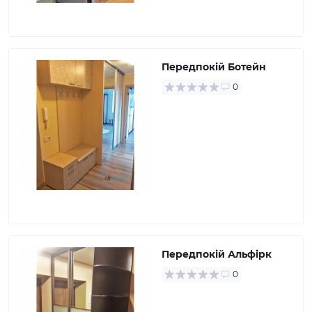
Передпокій Ботейн
0
Передпокій Альфірк
0