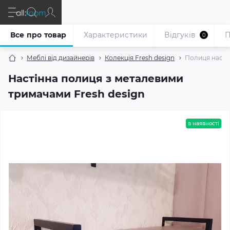
Все про товар
Характеристики
Відгуків
П
0
Меблі від дизайнерів
Колекція Fresh design
Полиця настін
Настінна полиця з металевими
тримачами Fresh design
в наявності