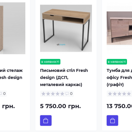
в наявності
в наявності
ий стелаж
Письмовий стіл Fresh
Тумба для 
esh design
design (ДСП,
офісу Fres
металевий каркас)
(графіт)
0
0
 грн.
5 750.00 грн.
13 750.0