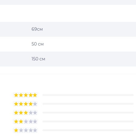
69см
50 см
150 см