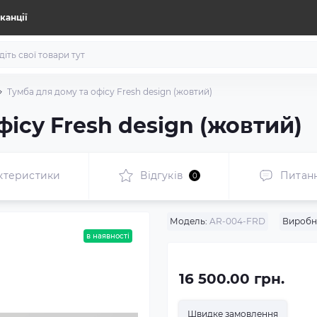
канції
Тумба для дому та офісу Fresh design (жовтий)
фісу Fresh design (жовтий)
ктеристики
Відгуків
Питан
0
Модель:
AR-004-FRD
Виробн
в наявності
16 500.00 грн.
Швидке замовлення