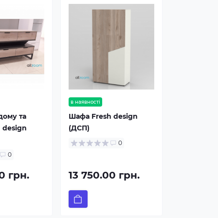
в наявності
дому та
Шафа Fresh design
h design
(ДСП)
0
0
0 грн.
13 750.00 грн.