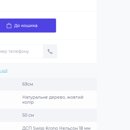
До кошика
 усі)
69см
Натуральне дерево, жовтий
колір
50 см
ДСП Swiss Krono Нельсон 18 мм