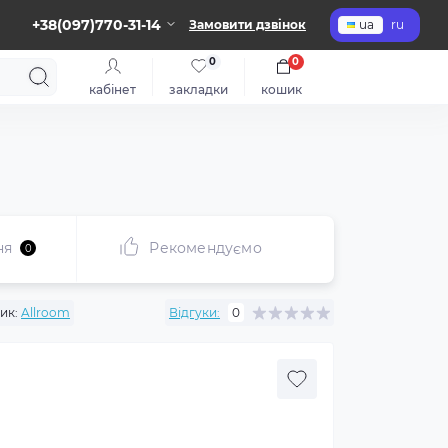
+38(097)770-31-14
Замовити дзвінок
ua
ru
0
0
кабінет
закладки
кошик
ня
Рекомендуємо
0
ик:
Allroom
Відгуки:
0