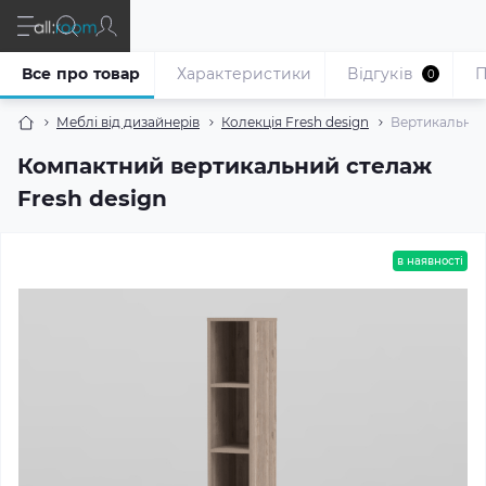
Все про товар
Характеристики
Відгуків
П
0
Меблі від дизайнерів
Колекція Fresh design
Вертикальний 
Компактний вертикальний стелаж
Fresh design
в наявності